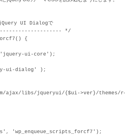
uery UI Dialogで

-------------------- */

orcf7() {

'jquery-ui-core');

y-ui-dialog' );

m/ajax/libs/jqueryui/{$ui->ver}/themes/redmon