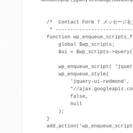
/*  Contact Form 7 メッセージをjQ
 * --------------------------
function wp_enqueue_scripts_f
    global $wp_scripts;

    $ui = $wp_scripts->query(
    wp_enqueue_script( 'jquer
    wp_enqueue_style(

        'jquery-ui-redmond',

        "//ajax.googleapis.co
        false,

        null

    );

}
